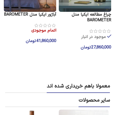
چراغ مطالعه ایکیا مدل
آباژور ایکیا مدل BAROMETER
چ
E
BAROMETER
اتمام موجودی
موجود در انبار
41,860,000
تومان
27,860,000
تومان
0
اطلاعات بیشتر
افزودن به سبد خرید
معمولا باهم خریداری شده اند
سایر محصولات