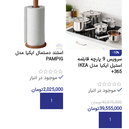
استند دستمال ایکیا مدل
گلد
-10%
سرویس 9 پارچه قابلمه
PAMPIG
استیل ایکیا مدل IKEA
365+
موجود در انبار
00
2,025,000
تومان
موجود در انبار
ا
43,875,000
تومان
افزودن به سبد خرید
39,555,000
تومان
افزودن به سبد خرید