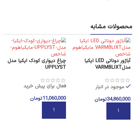
محصولات مشابه
آباژور دوناتی LED ایکیا
چراغ دیواری کودک ایکیا مدل
مدلVARMBLIXT
UPPLYST
فعال برای پیش خرید
موجود در انبار
11,060,000
تومان
34,860,000
تومان
چ
D
افزودن به سبد خرید
افزودن به سبد خرید
ف