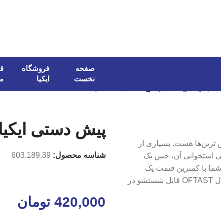
صفحه
فروشگاه
قو
نخست
ایکیا
م
قاب و پیش دستی
/
پیش دستی ایکیا مدل OFTAST
پیش دستی ایکیا مدل 
، از پرفروش ترین‌ها هست. بسیاری از
شناسه محصول:
603.189.39
ینی استخوانی آن، حس یک
شما با کمترین قیمت یک
با دوام و زیبا را تهیه کرده‌اید. پیش دستی ایکیا مدل OFTAST قابل شستشو در
420,000
تومان