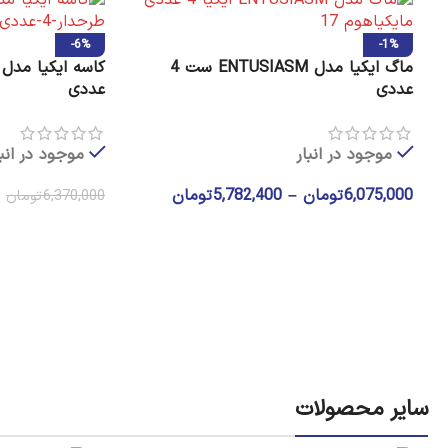
-6%
-1%
ماگ ایکیا مدل ENTUSIASM ست 4
عددی
عددی
موجود در انبار
موجود در انبا
6,075,000
تومان
–
5,782,400
تومان
0
6,370,000
تومان
سایر محصولات