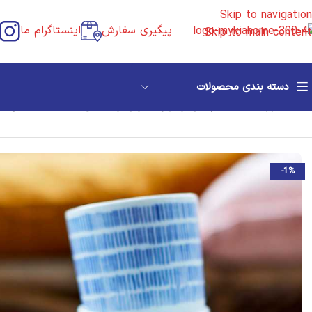
Skip to navigation
پیگیری سفارش
اینستاگرام ما
Skip to main content
دسته بندی محصولات
خانه
/
آشپزخانه ایکیا
/
چایی و قهوه
/
لیوان و فنجان
/
ماگ ایکیا مدل ENTUSIASM ست 4 عددی
-1%