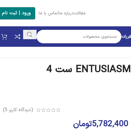
ورود | ثبت نام
مقالات
درباره ما
تماس با ما
قررات
ماگ ایکیا مدل ENTUSIASM ست 4
ماگ خوش رنگ
و خوش طرح از شرکت ایکیا است. بخاطر الگوهای مخ
خیلی می‌چسبد.
 منحصر بفرد خود حس سنتی و صنعتگری را در دل شما زنده می‌کند
(دیدگاه کاربر
5
)
5,782,400
تومان
ل شخصی خود را کامل کنید، می‌توانید تمامی محصولات برند ایکیا را 