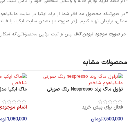
*
اگر قصد دارید لوازم خانه و وسایل شخصی خود را کامل کنید، می‌تو
*
در صورتیکه محصول مد نظر شما از برند ایکیا در سایت مایکیاهو
ممکن، برایتان تهیه کنیم. (در صورت باز نشدن سایت ایکیا، با فیلت
در صورت موجود نبودن کالا
،
پس از ثبت نهایی محصولاتی که امکان پیش خری
محصولات مشابه
تراول ماگ برند Nespresso رنگ صورتی
ماگ ایکیا مدل CKIG
فعال برای پیش خرید
اتمام موجودی
7,500,000
تومان
1,080,000
توم
انتخاب گزینه ها
اطلاعات بیشتر