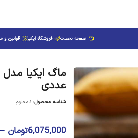
صفحه نخست
فروشگاه ایکیا
قوانین و م
ماگ ایکیا مدل ENTUSIASM یک
عددی
جذاب کنار شام داخل این ماگها، 
ماگ ایکیا
با نقش برجسته و جزییات
شناسه محصول:
نامعلوم
یک ست از این ماگ ایکیا مدل ENTUSIASM را در منزل یا محل کار خود داشته باشید.
6,075,000
تومان
–
*
اگر قصد دارید لوازم خانه و وسای