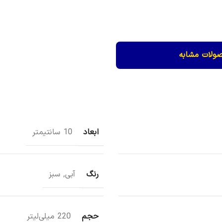
ولات مشابه
ابعاد
10 سانتیمتر
رنگ
آبی
,
سبز
حجم
220 میلی‌لیتر