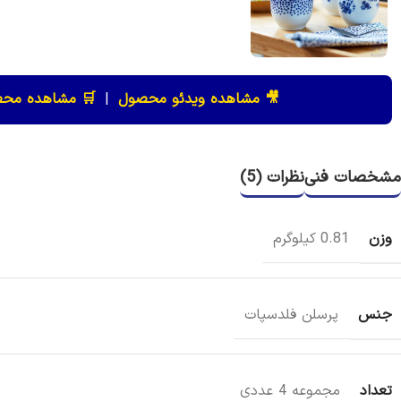
🎥 مشاهده ویدئو محصول
|
🛒 مشاهده محص
مشخصات فنی
نظرات (5)
وزن
0.81 کیلوگرم
جنس
پرسلن فلدسپات
تعداد
مجموعه 4 عددی