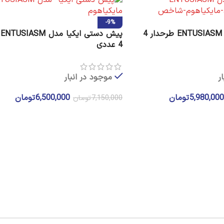
-9%
کاسه ایکیا مدل ENTUSIASM طرحدار 4
پ
4 عددی
ر
موجود در انبار
5,980,00
تومان
6,500,000
تومان
7,150,000
تومان