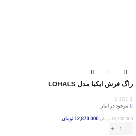
راگ فرش ایکیا مدل LOHALS
موجود در انبار
12,870,000
تومان
16,770,000
تومان