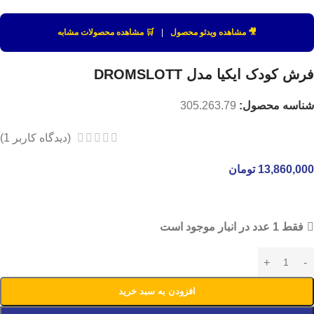
🎥 مشاهده ویدئو محصول
|
🛒 مشاهده محصولات مشابه
فرش کودک ایکیا مدل DROMSLOTT
شناسه محصول:
305.263.79
(دیدگاه کاربر
1
)
13,860,000
تومان
فقط 1 عدد در انبار موجود است
افزودن به سبد خرید