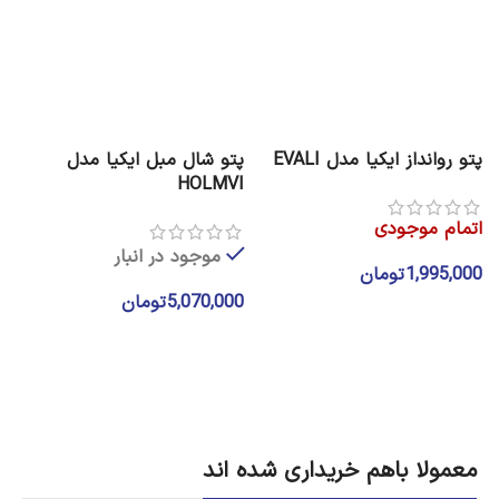
پتو روانداز ایکیا مدل EVALI
پتو شال مبل ایکیا مدل
پ
D
HOLMVI
اتمام موجودی
موجود در انبار
1,995,000
تومان
5,070,000
تومان
0
اطلاعات بیشتر
انتخاب گزینه ها
معمولا باهم خریداری شده اند