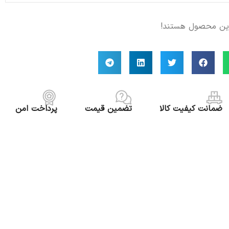
مدل KALASBRA ست
سرامیکی ایکیا مدل
مدل FARGKLAR ست
FARGKLAR ست 18
24 پارچه
پارچه
این محصول هستند!
اتمام موجودی
 در انبار
اتمام موجودی
29,250,000
تومان
16,
تومان
20,300,000
تومان
–
انتخاب گزینه ها
به سبد خرید
17,500,000
تومان
انتخاب گزینه ها
ضمانت کیفیت کالا
تضمین قیمت
پرداخت امن