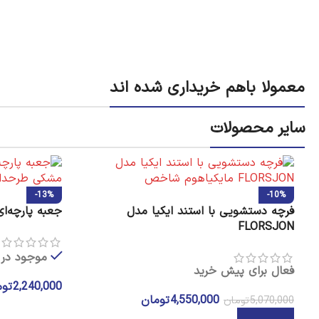
معمولا باهم خریداری شده اند
سایر محصولات
-13%
-10%
فرچه دستشویی با استند ایکیا مدل
جعبه پارچه‌ای ا
FLORSJON
موجود در ا
فعال برای پیش خرید
2,240,000
توم
4,550,000
تومان
5,070,000
تومان
انتخاب گزینه ه