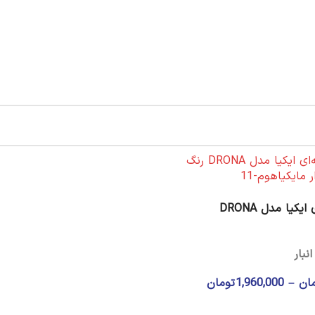
چراغ مطالعه ایکیا مدل RANARP
یکیا مدل DRONA
موجود در انبار
نبار
19,370,000
تومان
ان
–
1,960,000
تومان
انتخاب گزینه ها
ا