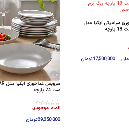
ی سرامیکی ایکیا مدل
مان
–
17,500,000
تومان
ا
سرویس غ
ست 24 پارچه
اتمام موجودی
29,250,000
تومان
انتخاب گزینه ها