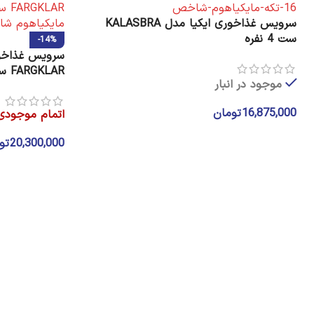
سرویس غذاخوری ایکیا مدل KALASBRA
ست 4 نفره
-14%
سرویس غذاخور
FARGKLAR ست 18 پارچه
موجود در انبار
16,875,000
تومان
اتمام موجودی
افزودن به سبد خرید
20,300,000
تو
انتخاب گزینه ه