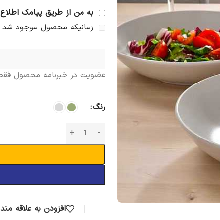
*
اگر قصد دارید لوازم خانه و وسای
به من از طریق پیامک اطلاع 
از فروشگاه اینترنتی
مایکیاهوم
سفا
زمانیکه محصول موجود شد
*
در صورتیکه محصول مد نظر شما از
طریق تکمیل فرم
محصولات سفار
ممکن، برایتان تهیه کنیم. (در صور
عضویت در خبرنامه محصول فقط ب
رنگ
محصولات مشابه
افزودن به علاقه مند
سرویس 3 تیکه رنگی
سرویس غ