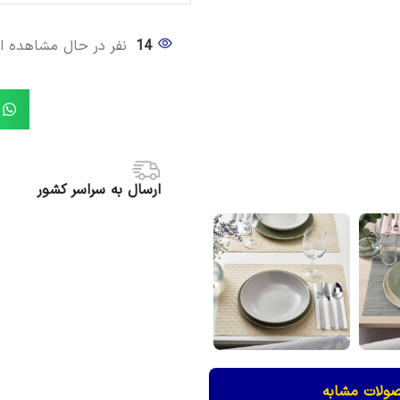
ایکیا مدل
SPJUTLILJA
4 نفره
14
نفر در حال مشاهده 
فعال برای پیش خرید
موجود
3,250,000
تومان
875,000
افزودن 
افزودن به سبد خرید
ارسال به سراسر کشور
ولات مشابه