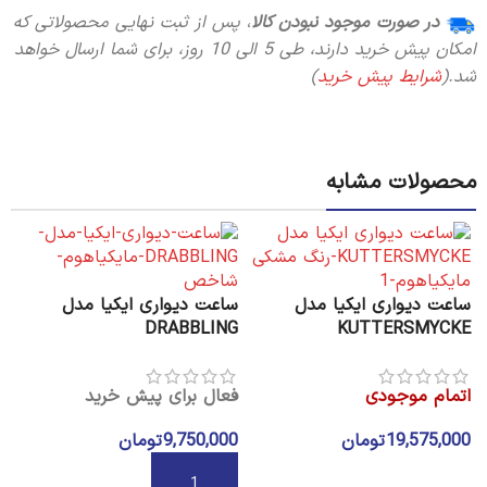
در صورت موجود نبودن کالا
،
پس از ثبت نهایی محصولاتی که
امکان پیش خرید دارند، طی 5 الی 10 روز،
برای شما ارسال خواهد
شد.(
شرایط پیش خرید
)
محصولات مشابه
ساعت دیواری ایکیا مدل
ساعت دیواری ایکیا مدل
DRABBLING
KUTTERSMYCKE
اتمام موجودی
فعال برای پیش خرید
19,575,000
تومان
9,750,000
تومان
س
انتخاب گزینه ها
K