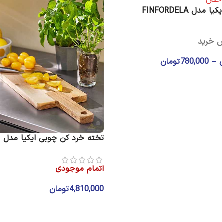
دل FINFORDELA
ش خرید
–
780,000
تومان
ا
تخته خرد کن چوبی ایکیا مدل BROGGAN
اتمام موجودی
4,810,000
تومان
اطلاعات بیشتر