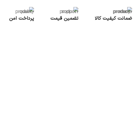
ضمانت کیفیت کالا
تضمین قیمت
پرداخت امن
تخته گوشت بامبو ایکیا مدل APTITLIG چند
تخته برش ایکیا مدل BERGTUNGA
موجود در انبار
2,470,000
تومان
افزودن به سبد خرید