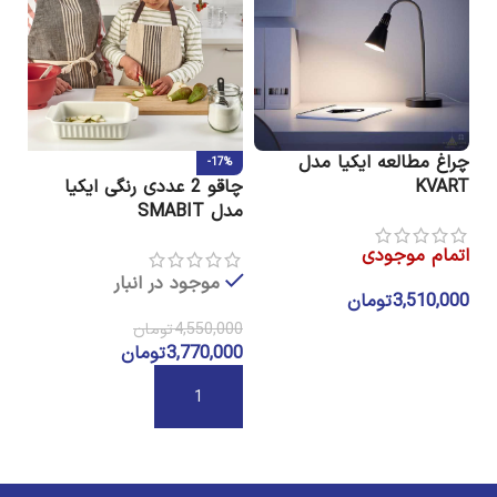
چراغ مطالعه ایکیا مدل
پی
-17%
KVART
چاقو 2 عددی رنگی ایکیا
UN
مدل SMABIT
اتمام موجودی
موجود در انبار
3,510,000
تومان
00
4,550,000
تومان
اطلاعات بیشتر
3,770,000
تومان
ا
افزودن به سبد خرید