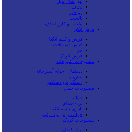
پتو | شال مبل
لحاف
روتختی
بالشت
ملحفه و کاور لحاف
فرش ایکیا
فرش و گلیم ایکیا
فرش دستبافت
خز
فرش کودک
منسوجات آشپزخانه
دستمال | حوله آشپزخانه
پیش‌بند
دستگیره و دستکش
منسوجات حمام
حوله
پرده حمام
پادری حمام ایکیا
حوله تنپوش و دمپایی
منسوجات کودک
پرده کودک