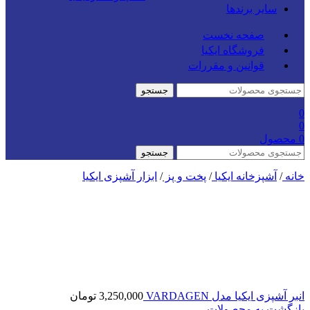
سایر برندها
صفحه نخست
فروشگاه ایکیا
قوانین و مقررات
جستجو
0
0
0
محصول
جستجو
خانه
/
آشپزخانه ایکیا
/
پخت و پز
/
ابزار آشپزی ایکیا
انبر آشپزی ایکیا مدل VARDAGEN
3,250,000
تومان
بازگشت به محصولات