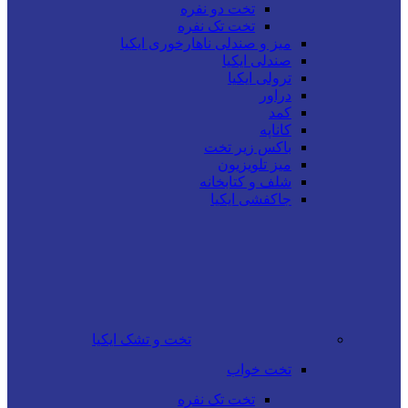
تخت دو نفره
تخت تک نفره
میز و صندلی ناهارخوری ایکیا
صندلی ایکیا
ترولی ایکیا
دراور
کمد
کاناپه
باکس زیر تخت
میز تلویزیون
شلف و کتابخانه
جاکفشی ایکیا
تخت و تشک ایکیا
تخت خواب
تخت تک نفره