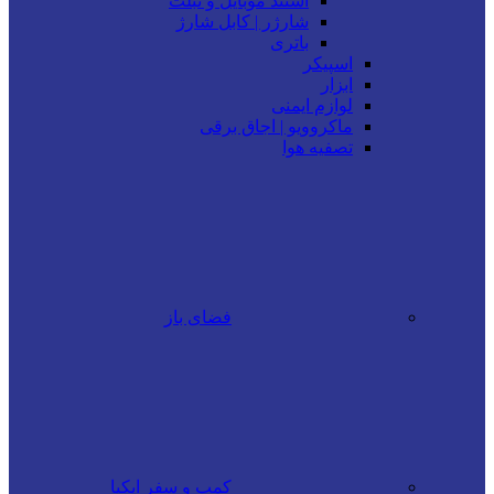
استند موبایل و تبلت
شارژر | کابل شارژ
باتری
اسپیکر
ابزار
لوازم ایمنی
ماکروویو | اجاق برقی
تصفیه هوا
فضای باز
کمپ و سفر ایکیا