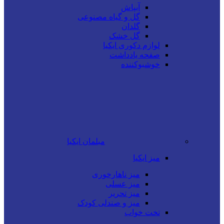
آبپاش
گل و گیاه مصنوعی
گلدان
گل‌ خشک
لوازم دکوری ایکیا
صفحه یادداشت
خوشبوکننده
مبلمان ایکیا
میز ایکیا
میز ناهارخوری
میز عسلی
میز تحریر
میز و صندلی کودک
تخت خواب