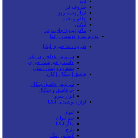
تابه
ظروف فر
ابزار پخت و پز
چاقو و تخته
آبکش
ماکروویو | اجاق برقی
لوازم سرو| نوشیدنی| غذا
ظروف غذاخوری ایکیا
سرویس غذاخوری ایکیا
کاسه و خورشت خوری
بشقاب و پیش دستی
قاشق | چنگال | کارد
سرویس قاشق چنگال
جا قاشق و چنگال
ابزار سرو
لوازم نوشیدنی ایکیا
لیوان
نیم لیوان
ماگ ایکیا
پارچ
گیلاس | تنگ