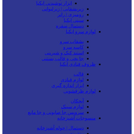
ابزار نوشیدنی ایکیا
زیربشقابی | زیرلیوانی
رومیزی | رانر
سینی ایکیا
دستمال سفره
لوازم سرو ایکیا
بشقاب سرو
کاسه سرو
استند کیک و شیرینی
جا یخی و قالب بستنی
ظروف قنادی ایکیا
قالب
لوازم قنادی
ابزار اندازه گیری
لوازم ظرفشویی
آبچکان
لوازم سینک
سرویس جا صابونی و جا مایع
منسوجات آشپزخانه
دستمال | حوله آشپزخانه
پیش‌بند