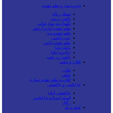
ذخیره ساز و نظم دهنده
سطل زباله
باکس و سبد
نگهدارنده مواد غذایی
نظم دهنده لوازم آرایش
نظم دهنده میز
چوب لباسی
نظم دهنده لباس
بانکه ایکیا
جاادویه ایکیا
باکس زیر تخت
قلاب و شلف
قلاب
شلف
قلاب و نظم دهنده دیواری
جا لباسی و جاکفشی
جاکفشی ایکیا
استند ایستاده جا لباسی
رگال
کیف و بگ